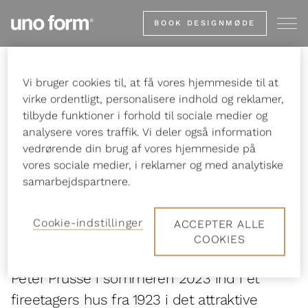
Gå
BOOK DESIGNMØDE
til
startsiden
Vi bruger cookies til, at få vores hjemmeside til at
Forside
Inspiration
Stories
Patriciervilla på toppen af Vejle
virke ordentligt, personalisere indhold og reklamer,
tilbyde funktioner i forhold til sociale medier og
analysere vores traffik. Vi deler også information
vedrørende din brug af vores hjemmeside på
vores sociale medier, i reklamer og med analytiske
Køkkenet flyttede og
samarbejdspartnere.
forvandlede huset
Cookie-indstillinger
ACCEPTER ALLE
COOKIES
Efter tre års renovering flyttede Maria og
Peter Prüsse i sommeren 2023 ind i et
fireetagers hus fra 1923 i det attraktive