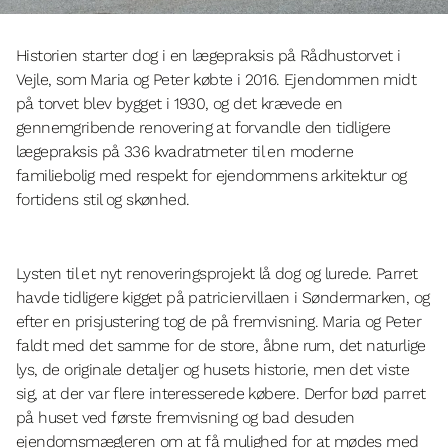
Historien starter dog i en lægepraksis på Rådhustorvet i
Vejle, som Maria og Peter købte i 2016. Ejendommen midt
på torvet blev bygget i 1930, og det krævede en
gennemgribende renovering at forvandle den tidligere
lægepraksis på 336 kvadratmeter til en moderne
familiebolig med respekt for ejendommens arkitektur og
fortidens stil og skønhed.
Lysten til et nyt renoveringsprojekt lå dog og lurede. Parret
havde tidligere kigget på patriciervillaen i Søndermarken, og
efter en prisjustering tog de på fremvisning. Maria og Peter
faldt med det samme for de store, åbne rum, det naturlige
lys, de originale detaljer og husets historie, men det viste
sig, at der var flere interesserede købere. Derfor bød parret
på huset ved første fremvisning og bad desuden
ejendomsmægleren om at få mulighed for at mødes med