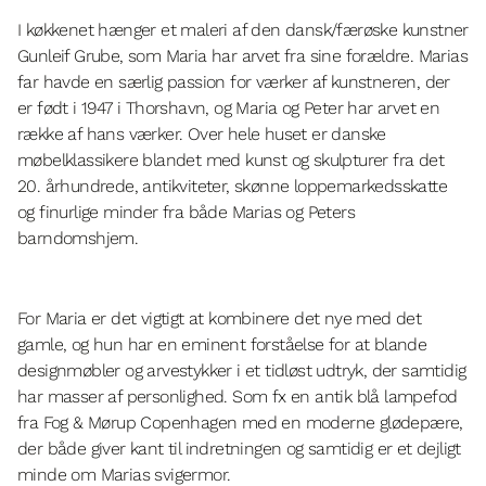
I køkkenet hænger et maleri af den dansk/færøske kunstner
Gunleif Grube, som Maria har arvet fra sine forældre. Marias
far havde en særlig passion for værker af kunstneren, der
er født i 1947 i Thorshavn, og Maria og Peter har arvet en
række af hans værker. Over hele huset er danske
møbelklassikere blandet med kunst og skulpturer fra det
20. århundrede, antikviteter, skønne loppemarkedsskatte
og finurlige minder fra både Marias og Peters
barndomshjem.
For Maria er det vigtigt at kombinere det nye med det
gamle, og hun har en eminent forståelse for at blande
designmøbler og arvestykker i et tidløst udtryk, der samtidig
har masser af personlighed. Som fx en antik blå lampefod
fra Fog & Mørup Copenhagen med en moderne glødepære,
der både giver kant til indretningen og samtidig er et dejligt
minde om Marias svigermor.