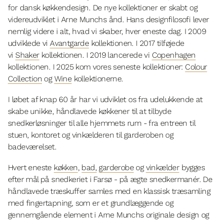
for dansk køkkendesign. De nye kollektioner er skabt og
videreudviklet i Arne Munchs ånd. Hans designfilosofi lever
nemlig videre i alt, hvad vi skaber, hver eneste dag. I 2009
udviklede vi
Avantgarde
kollektionen. I 2017 tilføjede
vi
Shaker
kollektionen. I 2019 lancerede vi
Copenhagen
kollektionen. I 2025 kom vores seneste kollektioner:
Colour
Collection
og
Wine
kollektionerne.
I løbet af knap 60 år har vi udviklet os fra udelukkende at
skabe unikke, håndlavede køkkener til at tilbyde
snedkerløsninger til alle hjemmets rum - fra entreen til
stuen, kontoret og vinkælderen til garderoben og
badeværelset.
Hvert eneste
køkken
,
bad,
garderobe
og
vinkælder
bygges
efter mål på snedkeriet i Farsø - på ægte snedkermanér. De
håndlavede træskuffer samles med en klassisk træsamling
med fingertapning, som er et grundlæggende og
gennemgående element i Arne Munchs originale design og