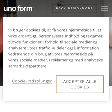
Gå
BOOK DESIGNMØDE
til
startsiden
Ikonisk design i nye
Vi bruger cookies til, at få vores hjemmeside til at
farver
virke ordentligt, personalisere indhold og reklamer,
tilbyde funktioner i forhold til sociale medier og
analysere vores traffik. Vi deler også information
vedrørende din brug af vores hjemmeside på
vores sociale medier, i reklamer og med analytiske
SE MERE ...
samarbejdspartnere.
Cookie-indstillinger
ACCEPTER ALLE
COOKIES