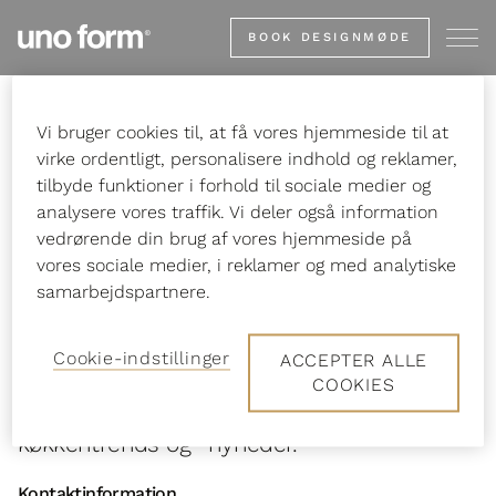
Gå
BOOK DESIGNMØDE
til
startsiden
Vi bruger cookies til, at få vores hjemmeside til at
Forside
Om uno form
Presse
virke ordentligt, personalisere indhold og reklamer,
tilbyde funktioner i forhold til sociale medier og
analysere vores traffik. Vi deler også information
vedrørende din brug af vores hjemmeside på
Presse
vores sociale medier, i reklamer og med analytiske
samarbejdspartnere.
Se de seneste pressemeddelelser og
Cookie-indstillinger
ACCEPTER ALLE
kontakt os gerne, hvis du søger boliger til
COOKIES
reportager eller billeder og tips til
køkkentrends og -nyheder.
Kontaktinformation