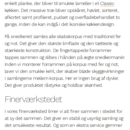
enkelt planke, der bliver til smukke lameller i et
Classic
køkken. Det massive træ bliver opskåret, høvlet, sorteret,
afkortet samt profileret, pudset og overfladebehandlet to
gange, inden de kan indgå i det ikoniske køkkendesign.
På snedkeriet samles alle skabskorpus med traditionel fer
og not. Det giver den største limflade og den tætteste og
stærkeste konstruktion. De fingertappede forrammer
tappes sammen og slibes i hånden på ægte snedkermanér.
Inden vi monterer forrammen på korpus med fer og not,
laver vi den smukke kehl, der skaber bløde skyggevirkninger
i samlingerne mellem korpus. Her er ingen brug af dyvler.
Det giver produktet råstyrke og holdbar skønhed.
Finerværkstedet
I vores finerværksted limer vi alt finer sammen i stedet for
at sy det sammen. Det giver en stabil og usynlig samling og
det smukkeste resultat. Og som en ekstra service gemmer