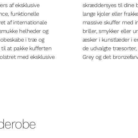
vers af eksklusive
skræddersyes til dine 
ce, funktionelle
lange kjoler eller frakk
et af internationale
massive skuffer med in
i smukke helheder og
briller, smykker eller
erobeskabe i træ og
æsker i kunstlæder i en
il at pakke kufferten
de udvalgte træsorter
olstret med eksklusive
Grey og det bronzefarv
arderobe