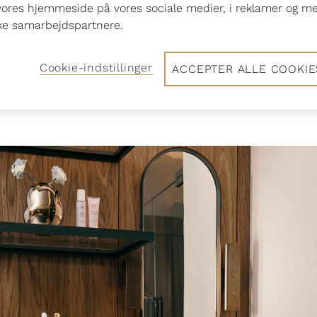
vores hjemmeside på vores sociale medier, i reklamer og m
n lille garderobe i entreen, klassiske 
ske samarbejdspartnere.
alk in closet, kan du finde inspiration i
robeskabe og den nye luksuriøse walk-i
Cookie-indstillinger
ACCEPTER ALLE COOKIE