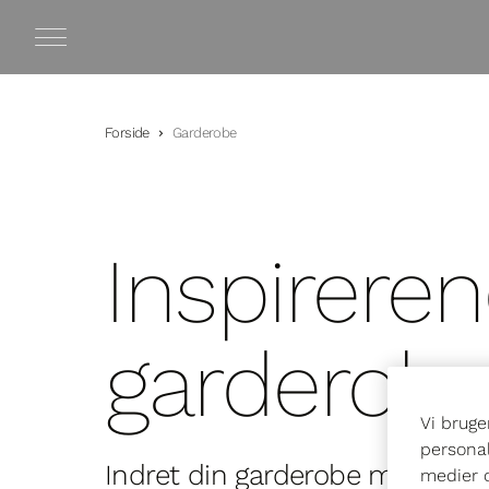
Forside
Garderobe
Inspireren
garderob
Vi bruge
personal
Indret din garderobe med uno 
medier o