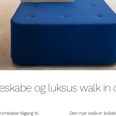
eskabe og luksus walk in 
misløse tilgang til
Den nye walk-in kollek