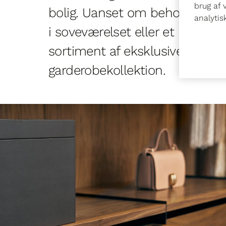
brug af 
bolig. Uanset om behovet er de
analyti
i soveværelset eller et luksus w
sortiment af eksklusive garde
garderobekollektion.