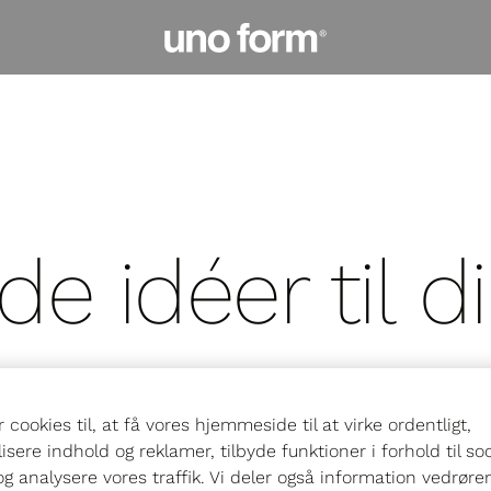
Gå
til
startsiden
de idéer til d
e
r cookies til, at få vores hjemmeside til at virke ordentligt,
isere indhold og reklamer, tilbyde funktioner i forhold til so
form og skab en gennemgående designli
g analysere vores traffik. Vi deler også information vedrøre