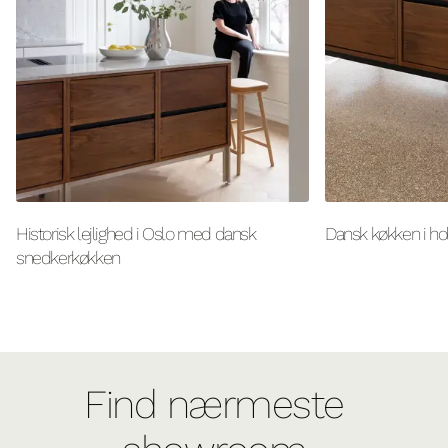
Historisk lejlighed i Oslo med dansk
Dansk køkken i ho
snedkerkøkken
Find nærmeste