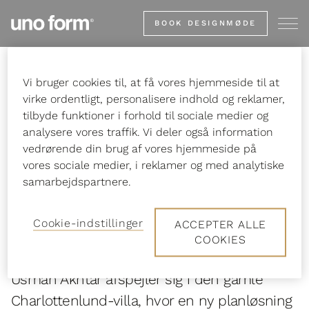
Gå
BOOK DESIGNMØDE
til
startsiden
Vi bruger cookies til, at få vores hjemmeside til at
Forside
Inspiration
Stories
Rådgivningen gjorde forskellen
virke ordentligt, personalisere indhold og reklamer,
tilbyde funktioner i forhold til sociale medier og
analysere vores traffik. Vi deler også information
vedrørende din brug af vores hjemmeside på
vores sociale medier, i reklamer og med analytiske
Rådgivningen gjorde
samarbejdspartnere.
forskellen
Cookie-indstillinger
ACCEPTER ALLE
COOKIES
Samarbejdet med uno forms designer
Usman Akhtar afspejler sig i den gamle
Charlottenlund-villa, hvor en ny planløsning