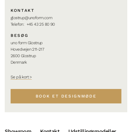
enkelte med en skræddersyet løsning.
KONTAKT
glostrup@unoform.com
Velkommen til uno form Glostrup.
Telefon:
+45 43 25 80 90
BESØG
uno form Glostrup
Hovedvejen 211-217
2600 Glostrup
Denmark
Se på kort >
BOOK ET DESIGNMØDE
Showroom
Kontakt
Udstillingsmodeller