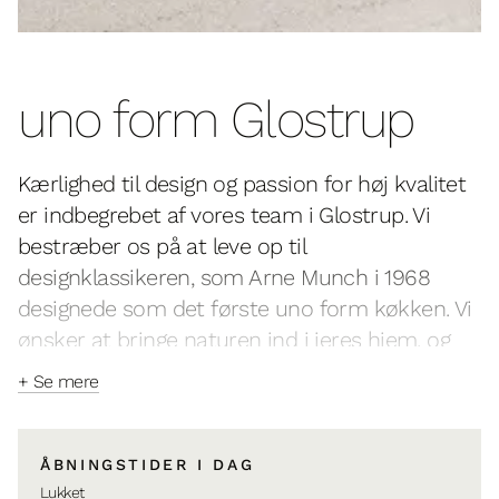
uno form Glostrup
Kærlighed til design og passion for høj kvalitet
er indbegrebet af vores team i Glostrup. Vi
bestræber os på at leve op til
designklassikeren, som Arne Munch i 1968
designede som det første uno form køkken. Vi
ønsker at bringe naturen ind i jeres hjem, og
uanset om det er i køkken, badeværelse eller
+ Se mere
garderobe, rådgiver vi jer, så I får et tidløst
dansk design, der holder i generationer. Vi går
op i, at æstetik, funktion og arkitektur hænger
ÅBNINGSTIDER I DAG
sammen og skaber et smukt hjem for den
Lukket