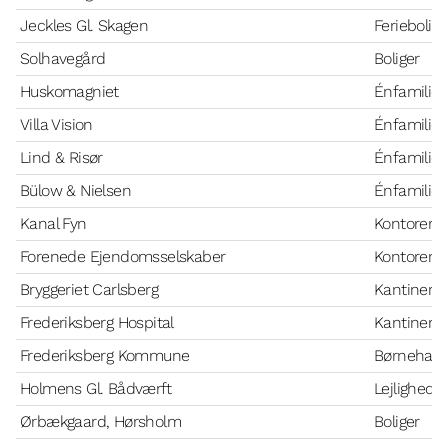
Jeckles Gl. Skagen
Feriebolige
Solhavegård
Boliger
Huskomagniet
Énfamilie
Villa Vision
Énfamilie
Lind & Risør
Énfamilie
Bülow & Nielsen
Énfamilie
Kanal Fyn
Kontorer
Forenede Ejendomsselskaber
Kontorer
Bryggeriet Carlsberg
Kantiner
Frederiksberg Hospital
Kantiner 
Frederiksberg Kommune
Børnehave
Holmens Gl. Bådværft
Lejlighede
Ørbækgaard, Hørsholm
Boliger