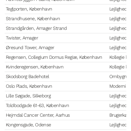
Teglporten, København
Lejlighede
Strandhusene, København
Lejlighede
Strandgården, Amager Strand
Lejlighede
Twister, Amager
Lejlighede
Øresund Tower, Amager
Lejlighede
Regensen, Collegium Domus Regiæ, København
Kollegie k
Kvinderegensen, København
Kollegie k
Skodsborg Badehotel
Ombygning 
Oslo Plads, København
Moderniser
Lille Søgade, Silkeborg
Lejlighede
Toldbodgade 61-63, København
Lejlighede
Hejmdal Cancer Center, Aarhus
Brugerkøk
Kongensgade, Odense
Lejlighede