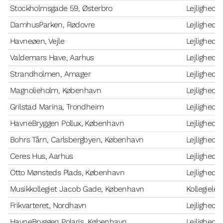
Stockholmsgade 59, Østerbro
Lejlighede
DamhusParken, Rødovre
Lejlighede
Havneøen, Vejle
Lejlighede
Valdemars Have, Aarhus
Lejlighede
Strandholmen, Amager
Lejlighede
Magnolieholm, København
Lejlighede
Grilstad Marina, Trondheim
Lejlighede
HavneBryggen Pollux, København
Lejlighede
Bohrs Tårn, Carlsbergbyen, København
Lejlighede
Ceres Hus, Aarhus
Lejlighede
Otto Mønsteds Plads, København
Lejlighede
Musikkollegiet Jacob Gade, København
Kollegielej
Frikvarteret, Nordhavn
Lejlighede
HavneBryggen Polaris, København
Lejlighede