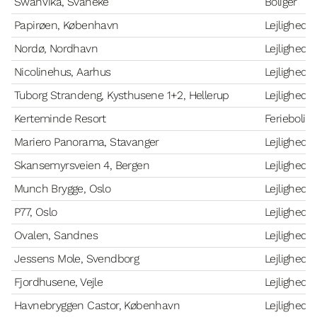
SwanVika, Svaneke
Boliger
Papirøen, København
Lejlighede
Nordø, Nordhavn
Lejlighede
Nicolinehus, Aarhus
Lejlighede
Tuborg Strandeng, Kysthusene 1+2, Hellerup
Lejlighede
Kerteminde Resort
Feriebolige
Mariero Panorama, Stavanger
Lejlighede
Skansemyrsveien 4, Bergen
Lejlighede
Munch Brygge, Oslo
Lejlighede
P77, Oslo
Lejlighede
Ovalen, Sandnes
Lejlighede
Jessens Mole, Svendborg
Lejlighede
Fjordhusene, Vejle
Lejlighede
Havnebryggen Castor, København
Lejlighede