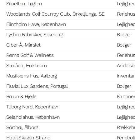
Siloetten, Løgten
Lejlighede
Woodlands Golf Country Club, Örkelljunga, SE
Feriehuse
Flintholm Have, København
Lejlighede
Lysbro Fabrikker, Silkeborg
Boliger
Giber Å, Mårslet
Boliger
Rømø Golf & Wellness
Feriehuse
Storåen, Holstebro
Andelsboli
Musikkens Hus, Aalborg
Inventar
Fluvial Lux Gardens, Portugal
Boliger
Bruun & Hjejle
Kantiner
Tuborg Nord, København
Lejlighede
Selandiahus, København
Lejlighede
Sorthøj, Ålborg
Rækkehus
Hotel Skagen Strand
Feriebolige