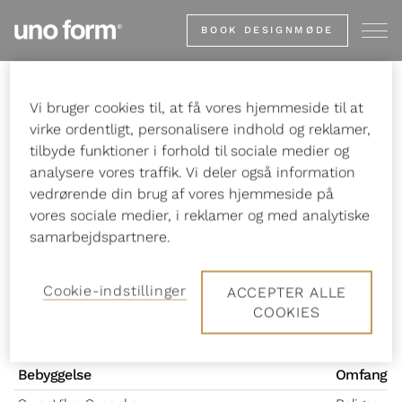
Gå
BOOK DESIGNMØDE
til
startsiden
Vi bruger cookies til, at få vores hjemmeside til at
Forside
Projekt og arkitekt
Referenceliste
virke ordentligt, personalisere indhold og reklamer,
tilbyde funktioner i forhold til sociale medier og
analysere vores traffik. Vi deler også information
vedrørende din brug af vores hjemmeside på
Referenceliste
vores sociale medier, i reklamer og med analytiske
samarbejdspartnere.
Cookie-indstillinger
ACCEPTER ALLE
Rul horisontalt for at se flere detaljer om
COOKIES
hver reference.
Bebyggelse
Omfang