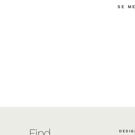
SE M
Find
DESIG