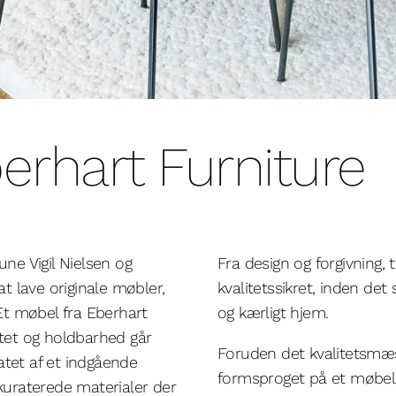
erhart Furniture
une Vigil Nielsen og
Fra design og forgivning, ti
 lave originale møbler,
kvalitetssikret, inden det
 Et møbel fra Eberhart
og kærligt hjem.
itet og holdbarhed går
Foruden det kvalitetsmæ
atet af et indgående
formsproget på et møbel 
lkuraterede materialer der