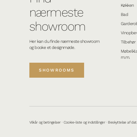
Køkken
nærmeste
Bad
showroom
Gardero
Vinopbev
Her kan du finde nærmeste showroom
Tilbehør
og booke et designmøde.
Møbelkla
m.m.
SHOWROOMS
Vilkår og betingelser
·
Cookie-liste og indstillinger
·
Beskyttelse af dat