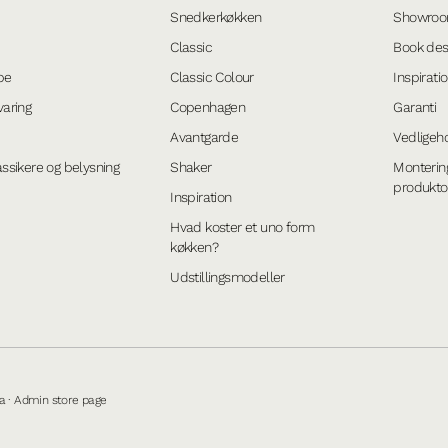
Snedkerkøkken
Showro
Classic
Book de
be
Classic Colour
Inspirati
aring
Copenhagen
Garanti
Avantgarde
Vedligeh
ssikere og belysning
Shaker
Monterin
produkto
Inspiration
Hvad koster et uno form
køkken?
Udstillingsmodeller
a
·
Admin store page