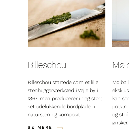
Billeschou
Mølb
Billeschou startede som et lille
Mølball
stenhuggerværksted i Vejle by i
eksklus
1867, men producerer i dag stort
kan so
set udelukkende bordplader i
polstre
natursten og komposit.
og stof
ønsker.
SE MERE