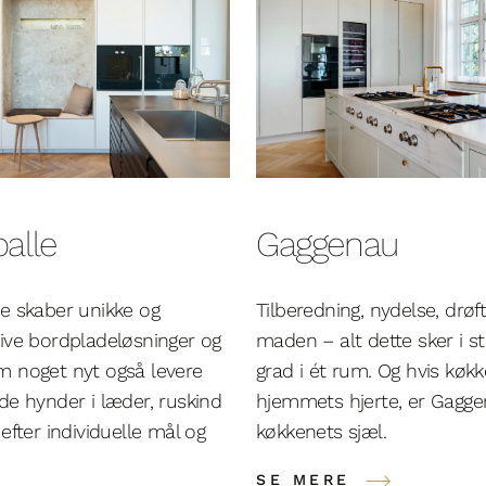
alle
Gaggenau
e skaber unikke og
Tilberedning, nydelse, drøft
ive bordpladeløsninger og
maden – alt dette sker i s
m noget nyt også levere
grad i ét rum. Og hvis køkk
de hynder i læder, ruskind
hjemmets hjerte, er Gagg
 efter individuelle mål og
køkkenets sjæl.
SE MERE