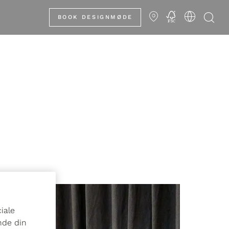
Showrooms
FSC
BOOK DESIGNMØDE
ciale
nde din