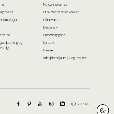
oms
No compromise
signmøde
Et skræddersyet køkken
onskataloger
Håndværket
Designarv
oldelse
Bæredygtighed
gsvejledning og
Kontakt
versigt
Presse
Arbejdsmiljø, miljø og kvalitet
DANSK