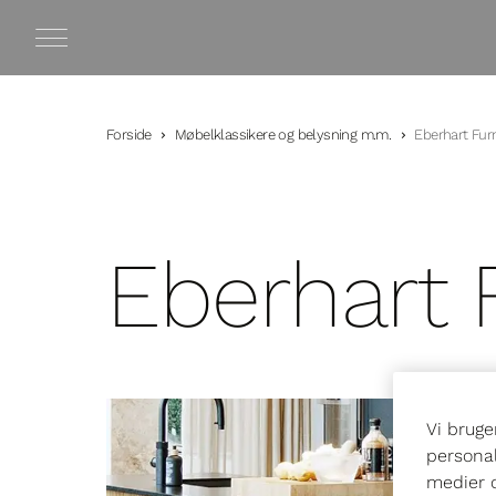
Forside
Møbelklassikere og belysning m.m.
Eberhart Fur
Eberhart 
Vi bruge
personal
medier o