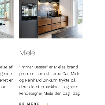
Miele
else af
"Immer Besser" er Mieles brand
tigende
promise, som stifterne Carl Miele
enet er
og Reinhard Zinkann trykte på
enau
deres første maskiner - og som
BOR
kendetegner Miele den dag i dag.
BORA rev
SE MERE