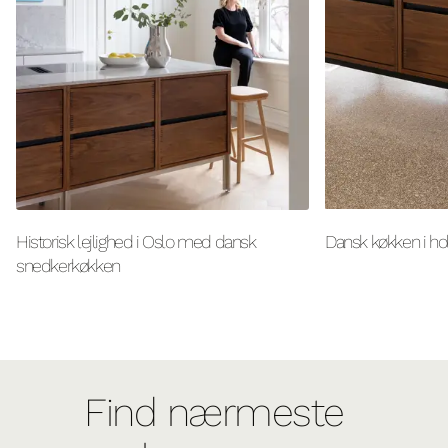
Historisk lejlighed i Oslo med dansk
Dansk køkken i ho
snedkerkøkken
Find nærmeste