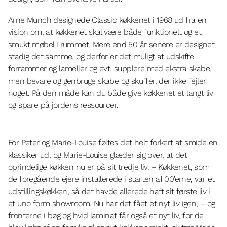
Arne Munch designede Classic køkkenet i 1968 ud fra en
vision om, at køkkenet skal være både funktionelt og et
smukt møbel i rummet. Mere end 50 år senere er designet
stadig det samme, og derfor er det muligt at udskifte
forrammer og lameller og evt. supplere med ekstra skabe,
men bevare og genbruge skabe og skuffer, der ikke fejler
noget. På den måde kan du både give køkkenet et langt liv
og spare på jordens ressourcer.
For Peter og Marie-Louise føltes det helt forkert at smide en
klassiker ud, og Marie-Louise glæder sig over, at det
oprindelige køkken nu er på sit tredje liv. – Køkkenet, som
de foregående ejere installerede i starten af 00’erne, var et
udstillingskøkken, så det havde allerede haft sit første liv i
et uno form showroom. Nu har det fået et nyt liv igen, – og
fronterne i bøg og hvid laminat får også et nyt liv, for de