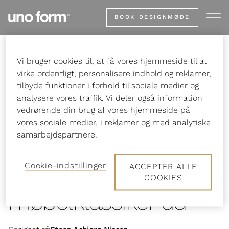
Gå
BOOK DESIGNMØDE
til
startsiden
Vi bruger cookies til, at få vores hjemmeside til at
Forside
Inspiration
Stories
Man smider jo heller ikke en
virke ordentligt, personalisere indhold og reklamer,
møbelklassiker ud
tilbyde funktioner i forhold til sociale medier og
analysere vores traffik. Vi deler også information
vedrørende din brug af vores hjemmeside på
vores sociale medier, i reklamer og med analytiske
samarbejdspartnere.
Man smider jo heller
ikke en
Cookie-indstillinger
ACCEPTER ALLE
COOKIES
møbelklassiker ud