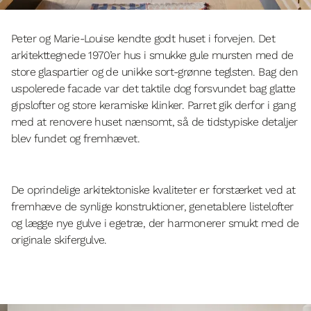
Peter og Marie-Louise kendte godt huset i forvejen. Det
arkitekttegnede 1970’er hus i smukke gule mursten med de
store glaspartier og de unikke sort-grønne teglsten. Bag den
uspolerede facade var det taktile dog forsvundet bag glatte
gipslofter og store keramiske klinker. Parret gik derfor i gang
med at renovere huset nænsomt, så de tidstypiske detaljer
blev fundet og fremhævet.
De oprindelige arkitektoniske kvaliteter er forstærket ved at
fremhæve de synlige konstruktioner, genetablere listelofter
og lægge nye gulve i egetræ, der harmonerer smukt med de
originale skifergulve.